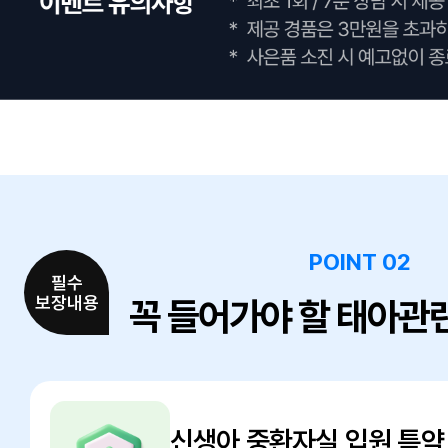
POINT 02
필수
보장내용
꼭 들어가야 할 태아관
신생아 중환자실 입원 특약