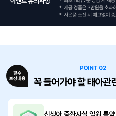
POINT 02
필수
보장내용
꼭 들어가야 할 태아관
신생아 중환자실 입원 특약